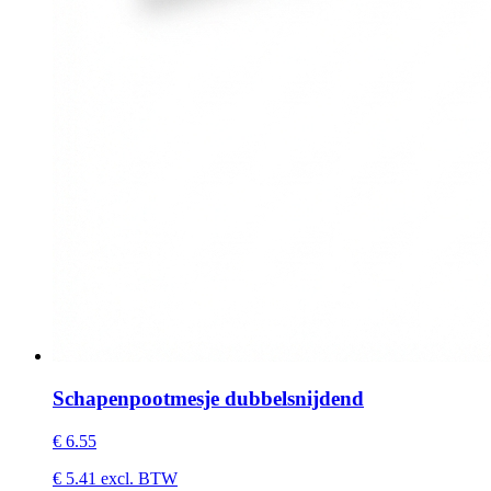
Schapenpootmesje dubbelsnijdend
€
6.55
€
5.41
excl. BTW