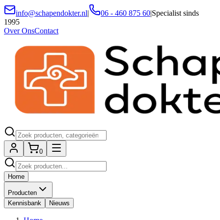
info@schapendokter.nl
|
06 - 460 875 60
|
Specialist sinds
1995
Over Ons
Contact
0
Home
Producten
Kennisbank
Nieuws