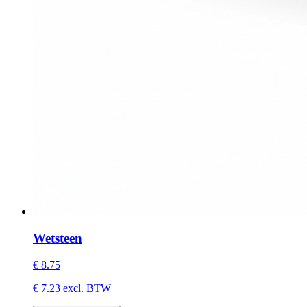
Wetsteen
€
8.75
€
7.23
excl. BTW