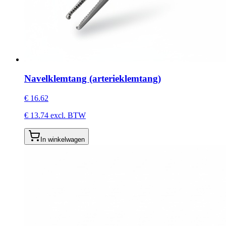
Navelklemtang (arterieklemtang)
€
16.62
€
13.74
excl. BTW
In winkelwagen