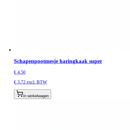
Schapenpootmesje haringkaak super
€
4.50
€
3.72
excl. BTW
In winkelwagen