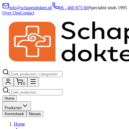
info@schapendokter.nl
|
06 - 460 875 60
|
Specialist sinds 1995
Over Ons
Contact
0
Home
Producten
Kennisbank
Nieuws
Home