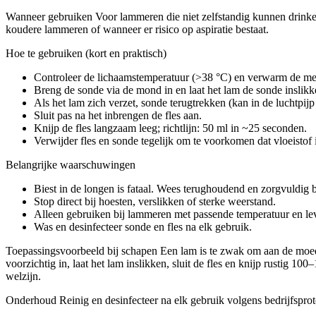
Wanneer gebruiken Voor lammeren die niet zelfstandig kunnen drinke
koudere lammeren of wanneer er risico op aspiratie bestaat.
Hoe te gebruiken (kort en praktisch)
Controleer de lichaamstemperatuur (>38 °C) en verwarm de me
Breng de sonde via de mond in en laat het lam de sonde inslikke
Als het lam zich verzet, sonde terugtrekken (kan in de luchtpijp 
Sluit pas na het inbrengen de fles aan.
Knijp de fles langzaam leeg; richtlijn: 50 ml in ~25 seconden.
Verwijder fles en sonde tegelijk om te voorkomen dat vloeistof i
Belangrijke waarschuwingen
Biest in de longen is fataal. Wees terughoudend en zorgvuldig b
Stop direct bij hoesten, verslikken of sterke weerstand.
Alleen gebruiken bij lammeren met passende temperatuur en le
Was en desinfecteer sonde en fles na elk gebruik.
Toepassingsvoorbeeld bij schapen Een lam is te zwak om aan de moede
voorzichtig in, laat het lam inslikken, sluit de fles en knijp rustig 
welzijn.
Onderhoud Reinig en desinfecteer na elk gebruik volgens bedrijfspro