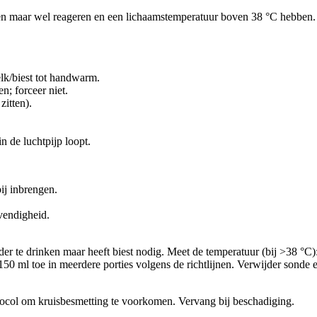
n maar wel reageren en een lichaamstemperatuur boven 38 °C hebben. 
lk/biest tot handwarm.
n; forceer niet.
zitten).
n de luchtpijp loopt.
ij inbrengen.
vendigheid.
r te drinken maar heeft biest nodig. Meet de temperatuur (bij >38 °C
100–150 ml toe in meerdere porties volgens de richtlijnen. Verwijder son
tocol om kruisbesmetting te voorkomen. Vervang bij beschadiging.