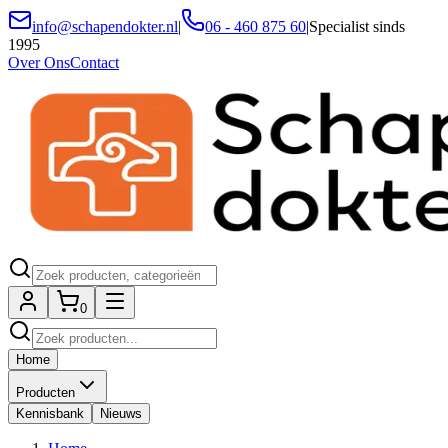
info@schapendokter.nl
|
06 - 460 875 60
|
Specialist sinds
1995
Over Ons
Contact
0
Home
Producten
Kennisbank
Nieuws