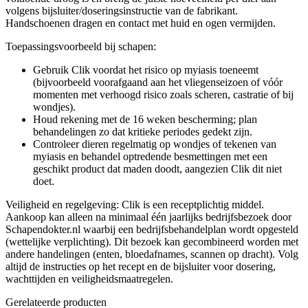
volgens bijsluiter/doseringsinstructie van de fabrikant.
Handschoenen dragen en contact met huid en ogen vermijden.
Toepassingsvoorbeeld bij schapen:
Gebruik Clik voordat het risico op myiasis toeneemt
(bijvoorbeeld voorafgaand aan het vliegenseizoen of vóór
momenten met verhoogd risico zoals scheren, castratie of bij
wondjes).
Houd rekening met de 16 weken bescherming; plan
behandelingen zo dat kritieke periodes gedekt zijn.
Controleer dieren regelmatig op wondjes of tekenen van
myiasis en behandel optredende besmettingen met een
geschikt product dat maden doodt, aangezien Clik dit niet
doet.
Veiligheid en regelgeving: Clik is een receptplichtig middel.
Aankoop kan alleen na minimaal één jaarlijks bedrijfsbezoek door
Schapendokter.nl waarbij een bedrijfsbehandelplan wordt opgesteld
(wettelijke verplichting). Dit bezoek kan gecombineerd worden met
andere handelingen (enten, bloedafnames, scannen op dracht). Volg
altijd de instructies op het recept en de bijsluiter voor dosering,
wachttijden en veiligheidsmaatregelen.
Gerelateerde producten