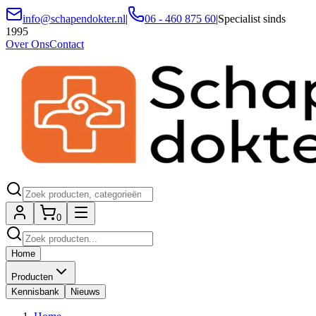
info@schapendokter.nl
|
06 - 460 875 60
|
Specialist sinds
1995
Over Ons
Contact
0
Home
Producten
Kennisbank
Nieuws