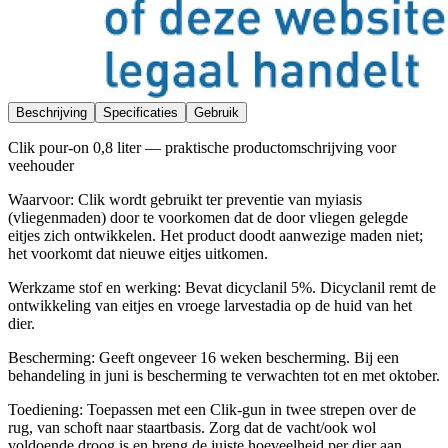
Beschrijving
Specificaties
Gebruik
Clik pour-on 0,8 liter — praktische productomschrijving voor
veehouder
Waarvoor: Clik wordt gebruikt ter preventie van myiasis
(vliegenmaden) door te voorkomen dat de door vliegen gelegde
eitjes zich ontwikkelen. Het product doodt aanwezige maden niet;
het voorkomt dat nieuwe eitjes uitkomen.
Werkzame stof en werking: Bevat dicyclanil 5%. Dicyclanil remt de
ontwikkeling van eitjes en vroege larvestadia op de huid van het
dier.
Bescherming: Geeft ongeveer 16 weken bescherming. Bij een
behandeling in juni is bescherming te verwachten tot en met oktober.
Toediening: Toepassen met een Clik-gun in twee strepen over de
rug, van schoft naar staartbasis. Zorg dat de vacht/ook wol
voldoende droog is en breng de juiste hoeveelheid per dier aan