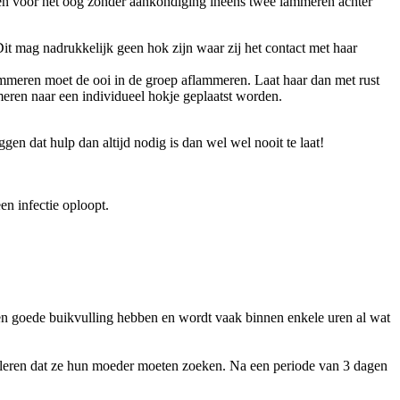
n voor het oog zonder aankondiging ineens twee lammeren achter
it mag nadrukkelijk geen hok zijn waar zij het contact met haar
mmeren moet de ooi in de groep aflammeren. Laat haar dan met rust
meren naar een individueel hokje geplaatst worden.
gen dat hulp dan altijd nodig is dan wel wel nooit te laat!
en infectie oploopt.
een goede buikvulling hebben en wordt vaak binnen enkele uren al wat
leren dat ze hun moeder moeten zoeken. Na een periode van 3 dagen