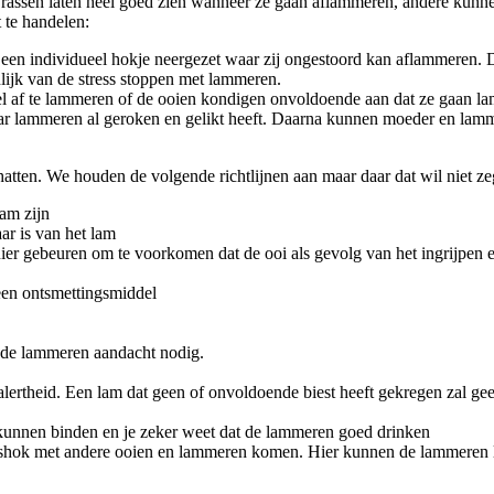
ssen laten heel goed zien wanneer ze gaan aflammeren, andere kunne
t te handelen:
 een individueel hokje neergezet waar zij ongestoord kan aflammeren. D
nlijk van de stress stoppen met lammeren.
el af te lammeren of de ooien kondigen onvoldoende aan dat ze gaan la
haar lammeren al geroken en gelikt heeft. Daarna kunnen moeder en lam
hatten. We houden de volgende richtlijnen aan maar daar dat wil niet zeg
am zijn
ar is van het lam
anier gebeuren om te voorkomen dat de ooi als gevolg van het ingrijpen e
een ontsmettingsmiddel
n de lammeren aandacht nodig.
alertheid. Een lam dat geen of onvoldoende biest heeft gekregen zal g
kunnen binden en je zeker weet dat de lammeren goed drinken
oepshok met andere ooien en lammeren komen. Hier kunnen de lammeren 