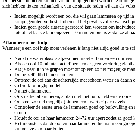
De meeste lammeren kunnen zonder hulp geboren worden. Sommige ra
zich hebben liggen. Afhankelijk van de situatie raden wij aan als volg
Indien mogelijk wordt een ooi die wil gaan lammeren op tijd in
koppelgenoten verliest! Indien dat het geval is zal ze waarschij
Indien geen goede situatie gecreëerd kan worden om individue
totdat het laatste lam ongeveer 10 minuten oud is zodat ze al 
Aflammeren met hulp
Wanneer je een ooi hulp moet verlenen is lang niet altijd goed in te sc
Nadat de waterblaas is afgekomen moet er binnen een uur een l
Als een ooi 10 minuten actief perst en er geen vordering zichtba
Als je besluit in te grijpen moet dit op een zo net mogelijke m
Draag zelf altijd handschoenen
Ontsmet de ooi aan de achterzijde met schoon water en daarin 
Gebruik ruim glijmiddel
Na het aflammeren
Ook na het aflammeren, al dan niet met hulp, hebben de ooi e
Ontsmet zo snel mogelijk (binnen een kwartier!) de navels
Controleer de eerste uren de lammeren goed op buikvulling en 
sloom.
Houdt de ooi en haar lammeren 24-72 uur apart zodat ze goed 
Het mooiste is dat de ooi en haar lammeren hierna in een gr
kunnen ze dan naar buiten.