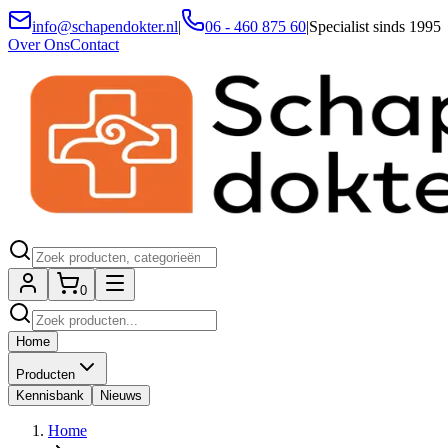
info@schapendokter.nl
|
06 - 460 875 60
|
Specialist sinds 1995
Over Ons
Contact
0
Home
Producten
Kennisbank
Nieuws
Home