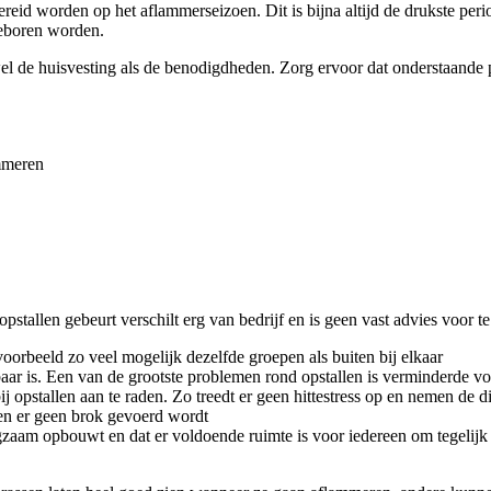
id worden op het aflammerseizoen. Dit is bijna altijd de drukste peri
geboren worden.
de huisvesting als de benodigdheden. Zorg ervoor dat onderstaande pro
mmeren
stallen gebeurt verschilt erg van bedrijf en is geen vast advies voor 
jvoorbeeld zo veel mogelijk dezelfde groepen als buiten bij elkaar
baar is. Een van de grootste problemen rond opstallen is verminderde 
bij opstallen aan te raden. Zo treedt er geen hittestress op en nemen de 
en er geen brok gevoerd wordt
gzaam opbouwt en dat er voldoende ruimte is voor iedereen om tegelijk 