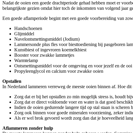
Nadat de ooien een goede drachtperiode gehad hebben moet er voorbere
belangrijkste gezien omdat hier toch de inkomsten van volgend jaar 
Een goede aflamperiode begint met een goede voorbereiding van zowel 
Handschoenen
Glijmiddel
Navelontsmettingsmiddel (Jodium)
Lammersonde plus fles voor biesttoediening bij pasgeboren la
Kunstbiest of ingevroren koemelkbiest
Booster voor zwakke lammetjes
Warmtelamp
Ontsmettingsmiddel voor de omgeving en voor jezelf en de ooi
Propyleenglycol en calcium voor zwakke ooien
Opstallen
In Nederland lammeren verreweg de meeste ooien binnen af. Hoe dit op
Zorg dat er bij het opstallen zo min mogelijk stress is, houdt bi
Zorg dat er direct voldoende voer en water is dat goed beschik
Indien de ooien gedurende langere tijd op stal staan is scheren 
Zorg ook binnen voor goede mineralen voorziening, zeker indi
Als er wel brok gevoerd wordt zorg dan dat je hoeveelheid lan
Aflammeren zonder hulp