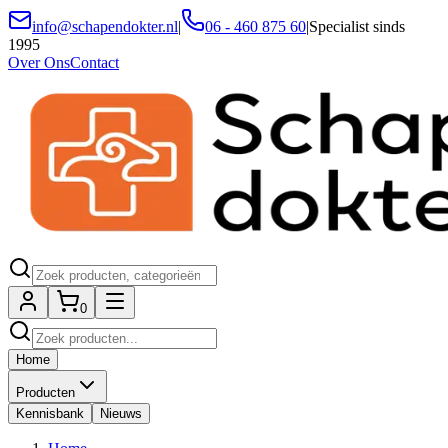
info@schapendokter.nl
|
06 - 460 875 60
|
Specialist sinds
1995
Over Ons
Contact
0
Home
Producten
Kennisbank
Nieuws