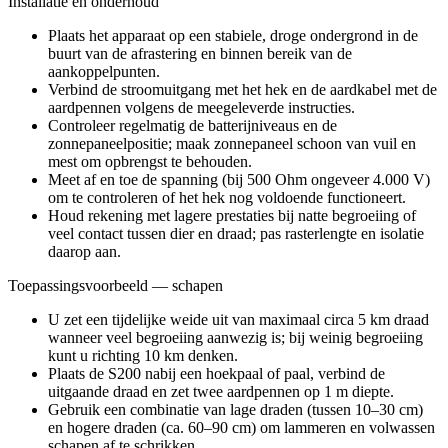
Installatie en onderhoud
Plaats het apparaat op een stabiele, droge ondergrond in de
buurt van de afrastering en binnen bereik van de
aankoppelpunten.
Verbind de stroomuitgang met het hek en de aardkabel met de
aardpennen volgens de meegeleverde instructies.
Controleer regelmatig de batterijniveaus en de
zonnepaneelpositie; maak zonnepaneel schoon van vuil en
mest om opbrengst te behouden.
Meet af en toe de spanning (bij 500 Ohm ongeveer 4.000 V)
om te controleren of het hek nog voldoende functioneert.
Houd rekening met lagere prestaties bij natte begroeiing of
veel contact tussen dier en draad; pas rasterlengte en isolatie
daarop aan.
Toepassingsvoorbeeld — schapen
U zet een tijdelijke weide uit van maximaal circa 5 km draad
wanneer veel begroeiing aanwezig is; bij weinig begroeiing
kunt u richting 10 km denken.
Plaats de S200 nabij een hoekpaal of paal, verbind de
uitgaande draad en zet twee aardpennen op 1 m diepte.
Gebruik een combinatie van lage draden (tussen 10–30 cm)
en hogere draden (ca. 60–90 cm) om lammeren en volwassen
schapen af te schrikken.