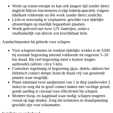
Werkt op zonne-energie en kan ook langere tijd zonder direct
daglicht blijven functioneren (volgt batterijcapaciteit; volgens
fabrikant voldoende na één week zonder direct zonlicht).
Licht en eenvoudig te verplaatsen; geschikt voor tijdelijke
afrasteringen op moeilijk begaanbare plaatsen.
Wordt geleverd met twee 12V batterijen, zodat u
onafhankelijk van directe zon beschikbaar bent.
Aandachtspunten bij gebruik voor schapen
Voor schapenvolumes en rondom tijdelijke weides is de S200
bij normale begroeiing meestal voldoende tot ongeveer 5–10
km draad. Bij veel begroeiing moet u kortere lengtes
aanhouden (advies: circa 5 km).
Controleer regelmatig of begroeiing (gras, distels, takken) het
elektrisch contact dempt; houd de draad vrij van groeiende
planten waar mogelijk.
Plaats minimaal twee aardpennen van 1 m diep (aanbevolen 2
stuks) en zorg dat ze goed contact maken met vochtige grond;
goede aarding is cruciaal voor effectiviteit bij schapen.
Monteer hoog- en laagdraad waar nodig: schapen reageren
vooral op lage draden. Zorg dat isolatoren en draadspanning
geschikt zijn voor schaamaten.