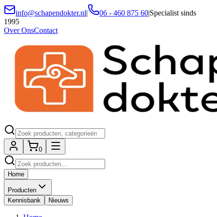
info@schapendokter.nl
|
06 - 460 875 60
|
Specialist sinds
1995
Over Ons
Contact
0
Home
Producten
Kennisbank
Nieuws