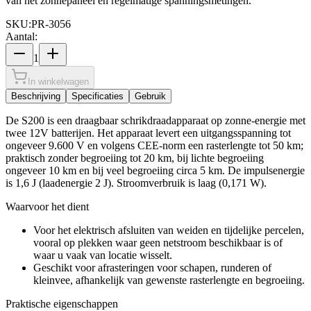
van het zonnepaneel en regelmatige spanningsmetingen.
SKU:
PR-3056
Aantal:
1
In winkelwagen
Beschrijving
Specificaties
Gebruik
De S200 is een draagbaar schrikdraadapparaat op zonne-energie met
twee 12V batterijen. Het apparaat levert een uitgangsspanning tot
ongeveer 9.600 V en volgens CEE-norm een rasterlengte tot 50 km;
praktisch zonder begroeiing tot 20 km, bij lichte begroeiing
ongeveer 10 km en bij veel begroeiing circa 5 km. De impulsenergie
is 1,6 J (laadenergie 2 J). Stroomverbruik is laag (0,171 W).
Waarvoor het dient
Voor het elektrisch afsluiten van weiden en tijdelijke percelen,
vooral op plekken waar geen netstroom beschikbaar is of
waar u vaak van locatie wisselt.
Geschikt voor afrasteringen voor schapen, runderen of
kleinvee, afhankelijk van gewenste rasterlengte en begroeiing.
Praktische eigenschappen