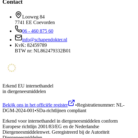
Contact
Looweg 84
7741 EE Coevorden
06 - 460 875 60
info@schapendokter.nl
KvK: 82459789
BTW nr: NL862479332B01
Erkend EU internethandel
in diergeneesmiddelen
Bekijk ons in het officiële register
•
Registratienummer: NL-
DGM-2024-001
•
SDa-richtlijnen compliant
Erkend voor internethandel in diergeneesmiddelen conform
Europese richtlijn 2001/83/EG en de Nederlandse
Diergeneesmiddelenwet. Geregistreerd bij de Autoriteit
Diergeneesmiddelen.