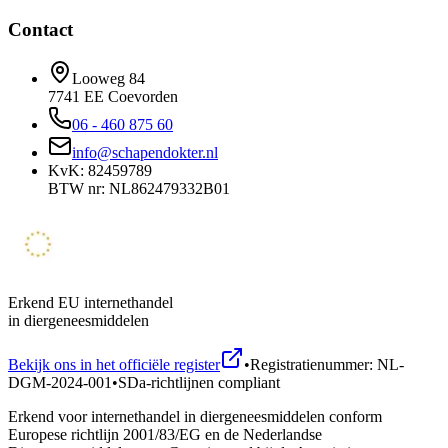
Contact
Looweg 84
7741 EE Coevorden
06 - 460 875 60
info@schapendokter.nl
KvK: 82459789
BTW nr: NL862479332B01
Erkend EU internethandel
in diergeneesmiddelen
Bekijk ons in het officiële register
•
Registratienummer: NL-
DGM-2024-001
•
SDa-richtlijnen compliant
Erkend voor internethandel in diergeneesmiddelen conform
Europese richtlijn 2001/83/EG en de Nederlandse