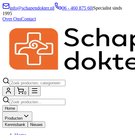
info@schapendokter.nl
|
06 - 460 875 60
|
Specialist sinds
1995
Over Ons
Contact
0
Home
Producten
Kennisbank
Nieuws