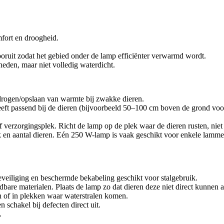
mfort en droogheid.
oruit zodat het gebied onder de lamp efficiënter verwarmd wordt.
eden, maar niet volledig waterdicht.
rogen/opslaan van warmte bij zwakke dieren.
ft passend bij de dieren (bijvoorbeeld 50–100 cm boven de grond voor
 verzorgingsplek. Richt de lamp op de plek waar de dieren rusten, niet d
 en aantal dieren. Eén 250 W-lamp is vaak geschikt voor enkele lamme
beveiliging en beschermde bekabeling geschikt voor stalgebruik.
andbare materialen. Plaats de lamp zo dat dieren deze niet direct kunn
en of in plekken waar waterstralen komen.
 schakel bij defecten direct uit.
.