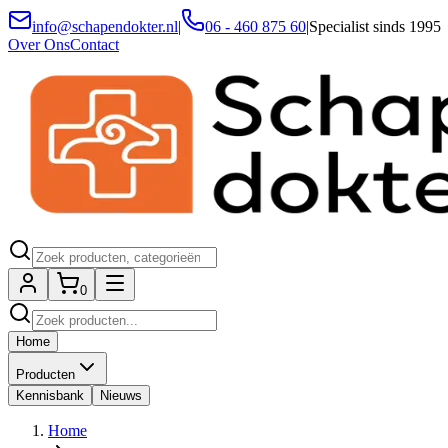
info@schapendokter.nl
|
06 - 460 875 60
|
Specialist sinds 1995
Over Ons
Contact
0
Home
Producten
Kennisbank
Nieuws
Home