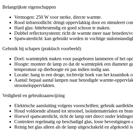
Belangrijkste eigenschappen
Vermogen: 250 W voor sterke, directe warmte.
Rood infraroodlicht: dringt oppervlakkig door en stimuleert co
Hard glas: hittebestendig en goed schoon te maken.
Dubbel reflectorsysteem: richt de warmte meer naar beneden/vo
Spatwaterdicht: kan gebruikt worden in vochtige stalomstandigh
Gebruik bij schapen (praktisch voorbeeld)
Doel: warmteplek maken voor pasgeboren lammeren of het opd
Hoogte: monteer de lamp zo dat de warmteplek een diameter gee
temperatuur op dierhoogte en pas indien nodig aan.
Locatie: hang in een droge, tochtvrije hoek van het kraamhok of
Aantal: bepaal aantal lampen naar benodigde warmte-oppervlak
strooiseloppervlakten.
Veiligheid en gebruiksaanwijzing
Elektrische aansluiting volgens voorschriften; gebruik aardlek
Houd voldoende afstand tot strooisel, isolatiematerialen en br
Hoewel spatwaterdicht, richt de lamp niet direct onder leiding
Controleer regelmatig op beschadigd glas, losse bevestigingen en
Reinig het glas alleen als de lamp uitgeschakeld en afgekoeld is