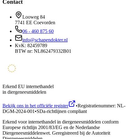
Contact
Looweg 84
7741 EE Coevorden
06 - 460 875 60
info@schapendokter.nl
KvK: 82459789
BTW nr: NL862479332B01
Erkend EU internethandel
in diergeneesmiddelen
Bekijk ons in het officiële register
•
Registratienummer: NL-
DGM-2024-001
•
SDa-richtlijnen compliant
Erkend voor internethandel in diergeneesmiddelen conform
Europese richtlijn 2001/83/EG en de Nederlandse
Diergeneesmiddelenwet. Geregistreerd bij de Autoriteit
Diergeneesmiddelen.