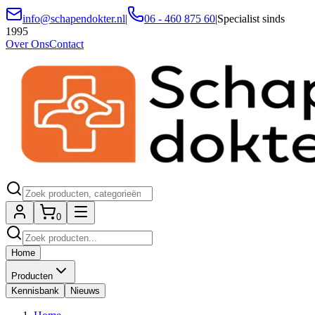
info@schapendokter.nl
|
06 - 460 875 60
|
Specialist sinds
1995
Over Ons
Contact
0
Home
Producten
Kennisbank
Nieuws