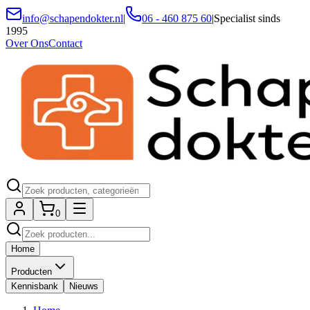
info@schapendokter.nl
|
06 - 460 875 60
|
Specialist sinds
1995
Over Ons
Contact
0
Home
Producten
Kennisbank
Nieuws