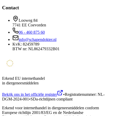
Contact
Looweg 84
7741 EE Coevorden
06 - 460 875 60
info@schapendokter.nl
KvK: 82459789
BTW nr: NL862479332B01
Erkend EU internethandel
in diergeneesmiddelen
Bekijk ons in het officiële register
•
Registratienummer: NL-
DGM-2024-001
•
SDa-richtlijnen compliant
Erkend voor internethandel in diergeneesmiddelen conform
Europese richtlijn 2001/83/EG en de Nederlandse