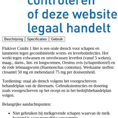
Beschrijving
Specificaties
Gebruik
Flukiver Combi 1 liter is een orale drench voor schapen en
lammeren tegen gecombineerde worm- en leverbotinfecties. Het
werkt tegen volwassen en onvolwassen leverbot (vanaf 5 weken),
maag-, darm-, lint- en longwormen, Oestrus ovis (schapenhorzel) en
de rode lebmaagworm (Haemonchus contortus). Werkzame stoffen:
closantel 50 mg en mebendazol 75 mg per dosiseenheid.
Toediening: oraal als drench volgens het voorgeschreven
behandelplan van de dierenarts. Gebruiksinstructies en dosering
zoals voorgeschreven op het recept en in het bedrijfsbehandelplan
volgen.
Belangrijke aandachtspunten:
Niet gebruiken bij melkgevende schapen waarvan de melk
bestemd is voor menselijke consumptie.