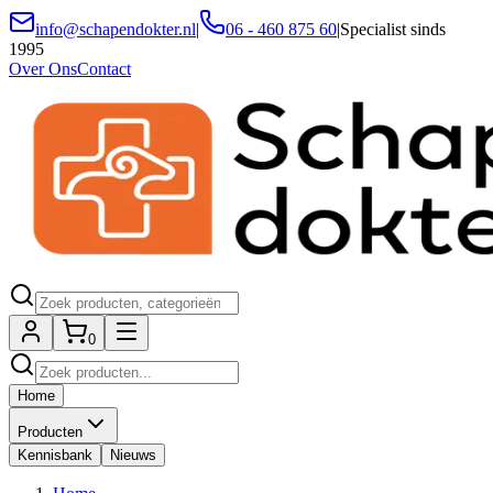
info@schapendokter.nl
|
06 - 460 875 60
|
Specialist sinds
1995
Over Ons
Contact
0
Home
Producten
Kennisbank
Nieuws