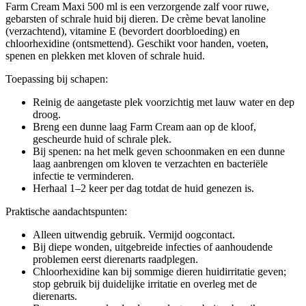
Farm Cream Maxi 500 ml is een verzorgende zalf voor ruwe,
gebarsten of schrale huid bij dieren. De crème bevat lanoline
(verzachtend), vitamine E (bevordert doorbloeding) en
chloorhexidine (ontsmettend). Geschikt voor handen, voeten,
spenen en plekken met kloven of schrale huid.
Toepassing bij schapen:
Reinig de aangetaste plek voorzichtig met lauw water en dep
droog.
Breng een dunne laag Farm Cream aan op de kloof,
gescheurde huid of schrale plek.
Bij spenen: na het melk geven schoonmaken en een dunne
laag aanbrengen om kloven te verzachten en bacteriële
infectie te verminderen.
Herhaal 1–2 keer per dag totdat de huid genezen is.
Praktische aandachtspunten:
Alleen uitwendig gebruik. Vermijd oogcontact.
Bij diepe wonden, uitgebreide infecties of aanhoudende
problemen eerst dierenarts raadplegen.
Chloorhexidine kan bij sommige dieren huidirritatie geven;
stop gebruik bij duidelijke irritatie en overleg met de
dierenarts.