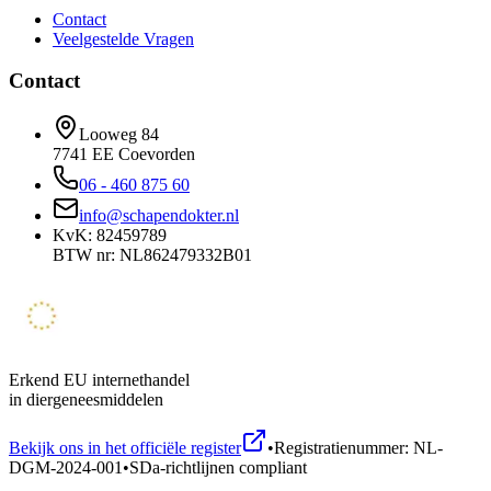
Contact
Veelgestelde Vragen
Contact
Looweg 84
7741 EE Coevorden
06 - 460 875 60
info@schapendokter.nl
KvK: 82459789
BTW nr: NL862479332B01
Erkend EU internethandel
in diergeneesmiddelen
Bekijk ons in het officiële register
•
Registratienummer: NL-
DGM-2024-001
•
SDa-richtlijnen compliant