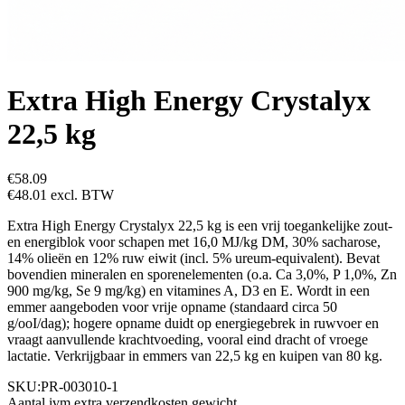
Extra High Energy Crystalyx
22,5 kg
€58.09
€48.01
excl. BTW
Extra High Energy Crystalyx 22,5 kg is een vrij toegankelijke zout-
en energiblok voor schapen met 16,0 MJ/kg DM, 30% sacharose,
14% olieën en 12% ruw eiwit (incl. 5% ureum-equivalent). Bevat
bovendien mineralen en sporenelementen (o.a. Ca 3,0%, P 1,0%, Zn
900 mg/kg, Se 9 mg/kg) en vitamines A, D3 en E. Wordt in een
emmer aangeboden voor vrije opname (standaard circa 50
g/ooI/dag); hogere opname duidt op energiegebrek in ruwvoer en
vraagt aanvullende krachtvoeding, vooral eind dracht of vroege
lactatie. Verkrijgbaar in emmers van 22,5 kg en kuipen van 80 kg.
SKU:
PR-003010-1
Aantal ivm extra verzendkosten gewicht