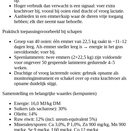
op.
Hoger verbruik dan verwacht is een signaal: voer extra
krachtvoer bij, vooral bij ooien eind dracht of vroeg lactatie.
Aanbieden in een emmer/kuip waar de dieren vrije toegang
hebben; elk dier neemt naar behoefte.
Praktisch toepassingsvoorbeeld bij schapen
Groep van 40 ooien: één emmer van 22,5 kg raakt in ~11–12
dagen leeg. Als emmer sneller leeg is → energie in het gras
onvoldoende; voer bij.
Speenlammeren: twee emmers (2×22,5 kg) zijn voldoende
voor ongeveer 50 gespeende lammeren gedurende 4–5
weken.
Drachtige of vroeg lacterende ooien: gebruik opname als
monitoringinstrument en schakel over op extra krachtvoer als
opname duidelijk stijgt.
Samenstelling en belangrijke waardes (kernpunten)
Energie: 16,0 MJ/kg DM
Suikers (als sacharose): 30%
Olieën: 14%
Ruw eiwit: 12% (incl. ureum-equivalent 5%)
Mineralen/sporen: Ca 3,0%, P 1,0%, Zn 900 mg/kg, Mn 900
mg/kg, Se 9 mg/kg, I 60 mg/kg, Co 12 mg/kg