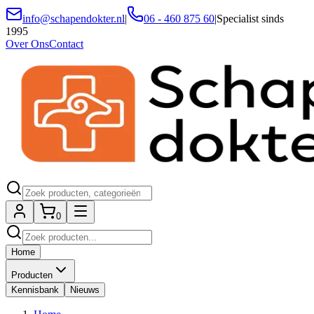
info@schapendokter.nl
|
06 - 460 875 60
|
Specialist sinds
1995
Over Ons
Contact
0
Home
Producten
Kennisbank
Nieuws