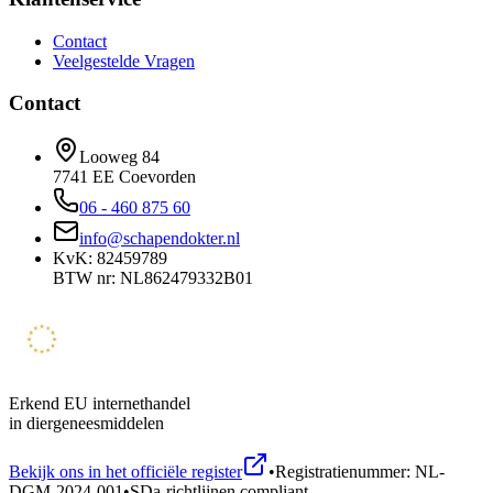
Contact
Veelgestelde Vragen
Contact
Looweg 84
7741 EE Coevorden
06 - 460 875 60
info@schapendokter.nl
KvK: 82459789
BTW nr: NL862479332B01
Erkend EU internethandel
in diergeneesmiddelen
Bekijk ons in het officiële register
•
Registratienummer: NL-
DGM-2024-001
•
SDa-richtlijnen compliant