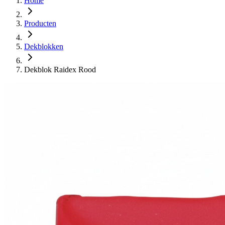
Home
Producten
Dekblokken
Dekblok Raidex Rood