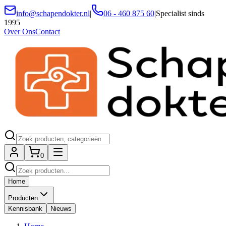
info@schapendokter.nl
|
06 - 460 875 60
|
Specialist sinds
1995
Over Ons
Contact
0
Home
Producten
Kennisbank
Nieuws