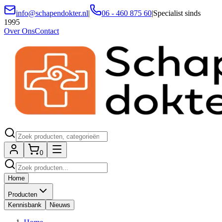
info@schapendokter.nl
|
06 - 460 875 60
|
Specialist sinds
1995
Over Ons
Contact
0
Home
Producten
Kennisbank
Nieuws