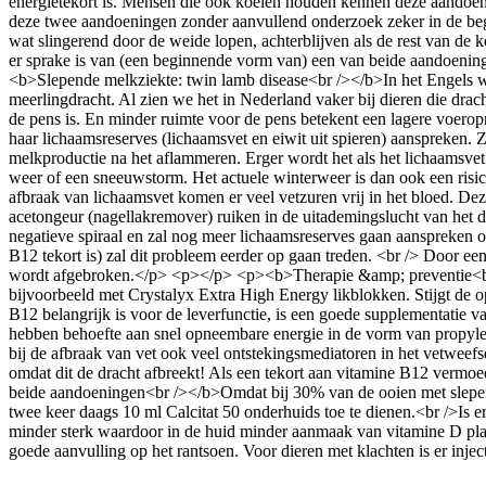
energietekort is. Mensen die ook koeien houden kennen deze aandoenin
deze twee aandoeningen zonder aanvullend onderzoek zeker in de beg
wat slingerend door de weide lopen, achterblijven als de rest van de
er sprake is van (een beginnende vorm van) een van beide aandoenin
<b>Slepende melkziekte: twin lamb disease<br /></b>In het Engels w
meerlingdracht. Al zien we het in Nederland vaker bij dieren die drac
de pens is. En minder ruimte voor de pens betekent een lagere voeropn
haar lichaamsreserves (lichaamsvet en eiwit uit spieren) aanspreken. Z
melkproductie na het aflammeren. Erger wordt het als het lichaamsvet 
weer of een sneeuwstorm. Het actuele winterweer is dan ook een ri
afbraak van lichaamsvet komen er veel vetzuren vrij in het bloed. D
acetongeur (nagellakremover) ruiken in de uitademingslucht van het di
negatieve spiraal en zal nog meer lichaamsreserves gaan aanspreken 
B12 tekort is) zal dit probleem eerder op gaan treden. <br /> Door
wordt afgebroken.</p> <p></p> <p><b>Therapie &amp; preventie<br /
bijvoorbeeld met Crystalyx Extra High Energy likblokken. Stijgt de o
B12 belangrijk is voor de leverfunctie, is een goede supplementatie 
hebben behoefte aan snel opneembare energie in de vorm van propylee
bij de afbraak van vet ook veel ontstekingsmediatoren in het vetweef
omdat dit de dracht afbreekt! Als een tekort aan vitamine B12 verm
beide aandoeningen<br /></b>Omdat bij 30% van de ooien met slepende
twee keer daags 10 ml Calcitat 50 onderhuids toe te dienen.<br />Is e
minder sterk waardoor in de huid minder aanmaak van vitamine D plaa
goede aanvulling op het rantsoen. Voor dieren met klachten is er inj