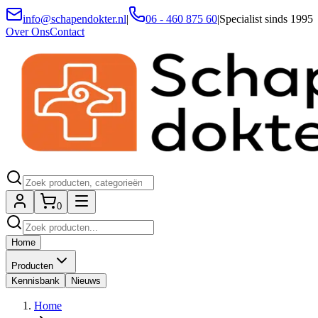
info@schapendokter.nl
|
06 - 460 875 60
|
Specialist sinds 1995
Over Ons
Contact
0
Home
Producten
Kennisbank
Nieuws
Home