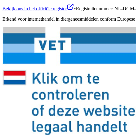
Bekijk ons in het officiële register
•
Registratienummer: NL-DGM-
Erkend voor internethandel in diergeneesmiddelen conform Europese 