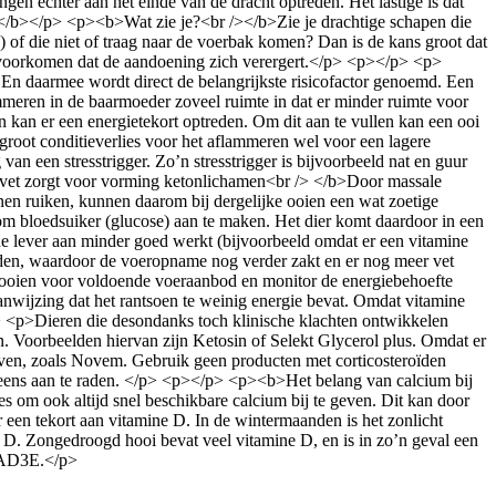
en echter aan het einde van de dracht optreden. Het lastige is dat
></b></p> <p><b>Wat zie je?<br /></b>Zie je drachtige schapen die
 of die niet of traag naar de voerbak komen? Dan is de kans groot dat
t voorkomen dat de aandoening zich verergert.</p> <p></p> <p>
n daarmee wordt direct de belangrijkste risicofactor genoemd. Een
ammeren in de baarmoeder zoveel ruimte in dat er minder ruimte voor
n kan er een energietekort optreden. Om dit aan te vullen kan een ooi
e groot conditieverlies voor het aflammeren wel voor een lagere
n een stresstrigger. Zo’n stresstrigger is bijvoorbeeld nat en guur
 vet zorgt voor vorming ketonlichamen<br /> </b>Door massale
nen ruiken, kunnen daarom bij dergelijke ooien een wat zoetige
 om bloedsuiker (glucose) aan te maken. Het dier komt daardoor in een
de lever aan minder goed werkt (bijvoorbeeld omdat er een vitamine
rden, waardoor de voeropname nog verder zakt en er nog meer vet
 ooien voor voldoende voeraanbod en monitor de energiebehoefte
anwijzing dat het rantsoen te weinig energie bevat. Omdat vitamine
p> <p>Dieren die desondanks toch klinische klachten ontwikkelen
. Voorbeelden hiervan zijn Ketosin of Selekt Glycerol plus. Omdat er
 geven, zoals Novem. Gebruik geen producten met corticosteroïden
neens aan te raden. </p> <p></p> <p><b>Het belang van calcium bij
om ook altijd snel beschikbare calcium bij te geven. Dit kan door
 een tekort aan vitamine D. In de wintermaanden is het zonlicht
 D. Zongedroogd hooi bevat veel vitamine D, en is in zo’n geval een
e AD3E.</p>