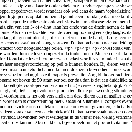
gen bij koeien kort na het kalven. Bij schapen kunnen deze aandoening
infase lastig van elkaar te onderscheiden zijn.</b></p> <p><b><br /
 koppel opgedreven wordt (vandaar ook wel eens de naam ‘ophaalziekte’)
gen. Ingrijpen is op dat moment al geïndiceerd, omdat je daarmee kun
ordt slepende melkziekte ook wel <i>twin lamb disease</i> genoemd. E
htig zijn van een 3- of 4-ling. Aan het einde van de dracht nemen de l
ame. Als dan de kwaliteit van de voeding ook nog eens (te) laag is, da
o lang dit gecontroleerd gaat is er niet veel aan de hand, al zorgt een t
opeens massaal wordt aangesproken. Dit kan gebeuren naar aanleiding va
sicofactor voor hoogdrachtige ooien. </p> <p></p> <p><b>Afbraak van
eze worden door de lever omgezet in ketonlichamen. Mensen die dit kun
er. Doordat de lever hierdoor zwaar belast wordt is zij minder in staat
om haar energievoorziening op peil te kunnen houden. Bij dieren waar 
 een overmaat aan ketonlichamen kunnen de dieren bovendien slomer wo
></b>De belangrijkste therapie is preventie. Zorg bij hoogdrachtige
pname tot boven de 50 gram per ooi per dag dan is dat een duidelijke a
van kobalt (de voorloper van vitamine B12) eveneens erg belangrijk.</
nglycol, liefst aangevuld met producten die de penswerking stimuleren
sel voorkomen, is het ook verstandig om deze dieren een pijnstiller te
oed wordt dan is ondersteuning met Catosal of Vitamine B complex eve
 melkziekte ook een tekort aan calcium wordt gevonden, is het advies 
r alleen sprake van een calciumtekort? Dit kan veroorzaakt worden door
tsvindt. Bovendien bevat weidegras in de winter heel weinig vitamine
ecteerbare Vitamine D beschikbaar, bijvoorbeeld in het product vitamin