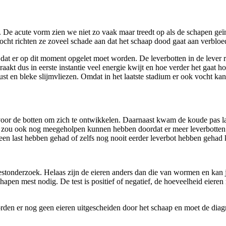
. De acute vorm zien we niet zo vaak maar treedt op als de schapen geï
cht richten ze zoveel schade aan dat het schaap dood gaat aan verbloed
dat er op dit moment opgelet moet worden. De leverbotten in de lever 
akt dus in eerste instantie veel energie kwijt en hoe verder het gaat h
ust en bleke slijmvliezen. Omdat in het laatste stadium er ook vocht k
 voor de botten om zich te ontwikkelen. Daarnaast kwam de koude pas 
g zou ook nog meegeholpen kunnen hebben doordat er meer leverbotten
een last hebben gehad of zelfs nog nooit eerder leverbot hebben gehad
mestonderzoek. Helaas zijn de eieren anders dan die van wormen en kan 
pen mest nodig. De test is positief of negatief, de hoeveelheid eieren m
rden er nog geen eieren uitgescheiden door het schaap en moet de diag