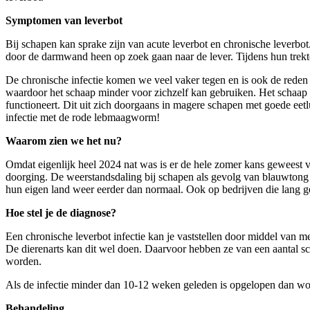
Symptomen van leverbot
Bij schapen kan sprake zijn van acute leverbot en chronische leverbot
door de darmwand heen op zoek gaan naar de lever. Tijdens hun trekto
De chronische infectie komen we veel vaker tegen en is ook de reden 
waardoor het schaap minder voor zichzelf kan gebruiken. Het schaap ra
functioneert. Dit uit zich doorgaans in magere schapen met goede eetl
infectie met de rode lebmaagworm!
Waarom zien we het nu?
Omdat eigenlijk heel 2024 nat was is er de hele zomer kans geweest
doorging. De weerstandsdaling bij schapen als gevolg van blauwton
hun eigen land weer eerder dan normaal. Ook op bedrijven die lang g
Hoe stel je de diagnose?
Een chronische leverbot infectie kan je vaststellen door middel van 
De dierenarts kan dit wel doen. Daarvoor hebben ze van een aantal scha
worden.
Als de infectie minder dan 10-12 weken geleden is opgelopen dan wo
Behandeling