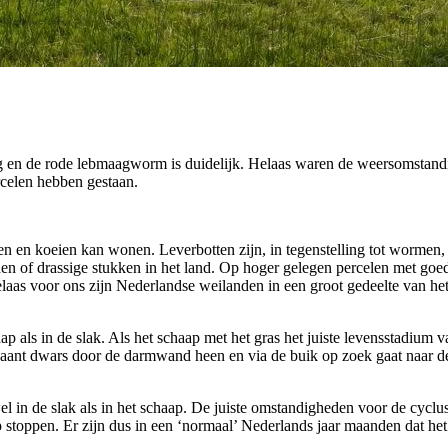
 en de rode lebmaagworm is duidelijk. Helaas waren de weersomstandi
ercelen hebben gestaan.
en en koeien kan wonen. Leverbotten zijn, in tegenstelling tot wormen, 
anden of drassige stukken in het land. Op hoger gelegen percelen met go
elaas voor ons zijn Nederlandse weilanden in een groot gedeelte van het
aap als in de slak. Als het schaap met het gras het juiste levensstadiu
baant dwars door de darmwand heen en via de buik op zoek gaat naar de 
 in de slak als in het schaap. De juiste omstandigheden voor de cyclus
 stoppen. Er zijn dus in een ‘normaal’ Nederlands jaar maanden dat het