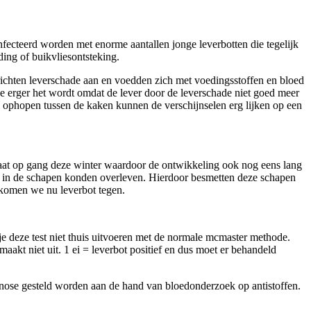
nfecteerd worden met enorme aantallen jonge leverbotten die tegelijk
ing of buikvliesontsteking.
richten leverschade aan en voedden zich met voedingsstoffen en bloed
oe erger het wordt omdat de lever door de leverschade niet goed meer
an ophopen tussen de kaken kunnen de verschijnselen erg lijken op een
laat op gang deze winter waardoor de ontwikkeling ook nog eens lang
 in de schapen konden overleven. Hierdoor besmetten deze schapen
 komen we nu leverbot tegen.
je deze test niet thuis uitvoeren met de normale mcmaster methode.
aakt niet uit. 1 ei = leverbot positief en dus moet er behandeld
nose gesteld worden aan de hand van bloedonderzoek op antistoffen.