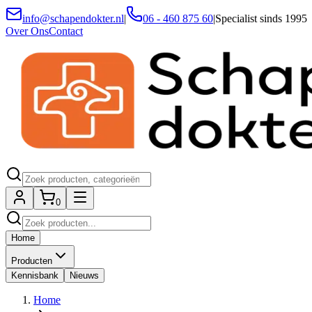
info@schapendokter.nl
|
06 - 460 875 60
|
Specialist sinds 1995
Over Ons
Contact
0
Home
Producten
Kennisbank
Nieuws
Home